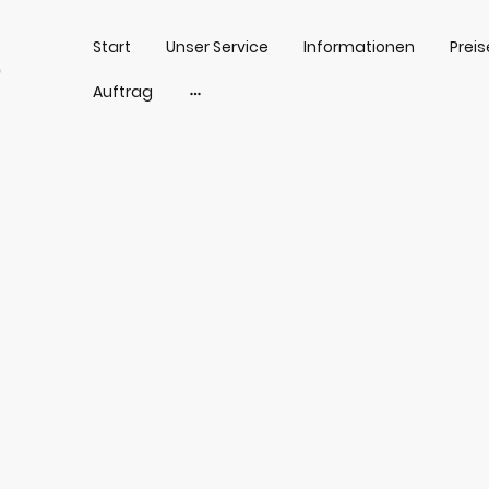
Start
Unser Service
Informationen
Preis
e
Auftrag
Apostille & Legalisatio
Ihr Partner für die Beglaubigung von Dokumenten