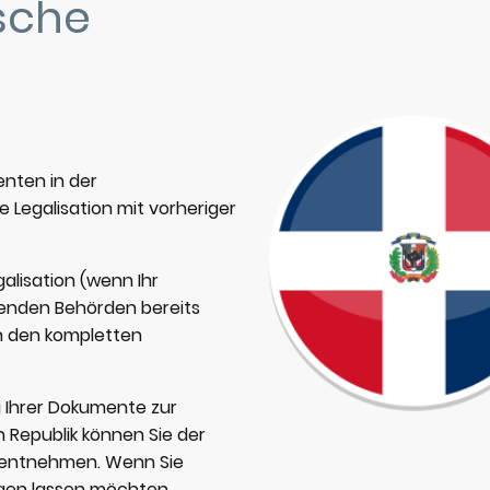
sche
nten in der
e Legalisation mit vorheriger
galisation (wenn Ihr
nden Behörden bereits
h den kompletten
g Ihrer Dokumente zur
 Republik können Sie der
e entnehmen. Wenn Sie
en lassen möchten,