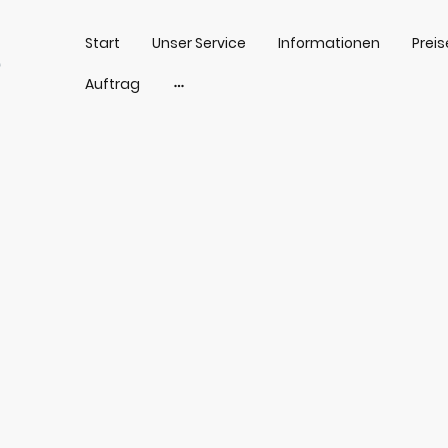
Start
Unser Service
Informationen
Preis
e
Auftrag
Apostille & Legalisatio
Ihr Partner für die Beglaubigung von Dokumenten