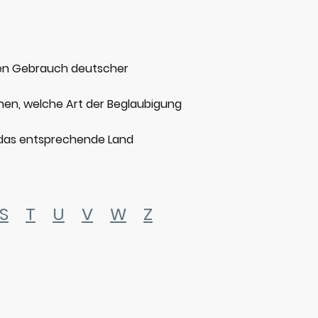
 den Gebrauch deutscher
en, welche Art der Beglaubigung
für das entsprechende Land
S
T
U
V
W
Z