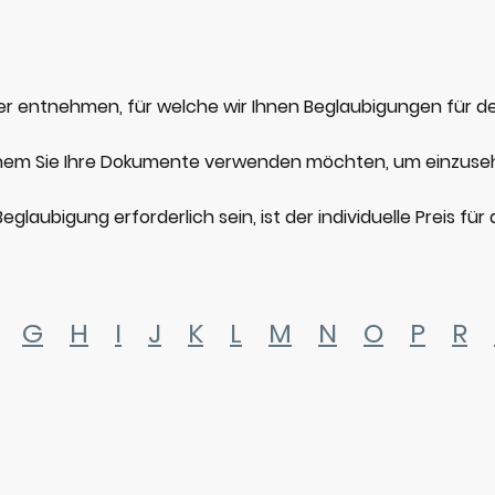
nder entnehmen, für welche wir Ihnen Beglaubigungen für
lchem Sie Ihre Dokumente verwenden möchten, um einzuseh
r Beglaubigung erforderlich sein, ist der individuelle Preis 
G
H
I
J
K
L
M
N
O
P
R