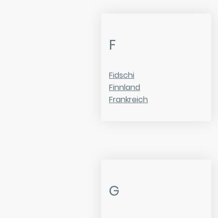
F
Fidschi
Finnland
Frankreich
G