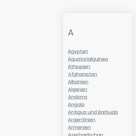
A
Ägypten
Äquatorialguinea
Äthiopien
Afghanistan
Albanien
Algerien
Andorra
Angola
Antigua und Barbuda
Argentinien
Armenien
Aserbaidschan